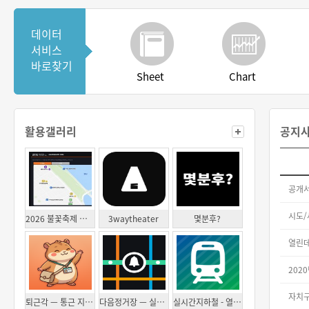
데이터
서비스
바로찾기
Sheet
Chart
활용갤러리
공지
공개서
2026 불꽃축제 행사 종료 후 귀가 상황 모니터링
3waytheater
몇분후?
열린데
202
퇴근각 — 통근 지하철 실시간 도착으로 퇴근 출발시각 알려주기
다음정거장 — 실시간 지하철 하차 알림
실시간지하철 - 열차 실시간 위치와 다이나믹 아일랜드 하차 알림